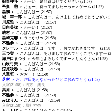
御奉梗斗
＞ わーい 是非遊ばせてください (21:57)
吾妻 勲
＞ おぉー、待ってましたーっｗ＞ゲーム (21:57)
黒霧
＞ こんばんはー (21:57)
城 華一郎
＞ こんばんはー。あけましておめでとうございます (2
川原雅
＞ こんばんはー (21:57)
日向美弥
＞ わーい！ (21:57)
琥村
＞ こんばんはー (21:57)
黒崎克耶
＞ うっかりｗ (21:58)
不離参
＞ こんばんはー (21:58)
クレール
＞ こんばんはーですー、おつかれさまですー (21:58
三つ実
＞ こんばんは、あけましておめでとうございますー (21:
瀬戸口まつり
＞ 今年もよろしくですー＞りんくさん (21:58)
山吹弓美
＞ こんばんはー (21:58)
涼原秋春
＞ こんばんはー (21:58)
八重垣
＞ おおー！ (21:58)
芝村
＞ お、昨日あえなかったひとにおめでとう (21:58)
入室(21:58)：四方 無畏
高原
＞ こんばんは (21:58)
不離参
＞ こんばんはー (21:59)
みぽりん
＞ こんばんはー (21:59)
入室(21:59)：風杜神奈
とよもば
＞ こんばんはうさうさ (21:59)