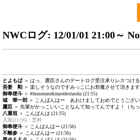
NWCログ: 12/01/01 21:00～ No
とよもば
＞ はっ、鷹臣さんのデートログ受注承りレスつけるの忘れ
吾妻 勲
＞ 楽しそうなのですみっこにお邪魔させて頂きますｗ (2
御奉梗斗
＞ #itunomanikmaotitemasita (21:55)
城 華一郎
＞ こんばんはー あおけましておめでとうございますー
鷹臣
＞ 先輩がかっこいいことなんて知ってんですよ！（ちっ (21
八重垣
＞ こんばんは (21:55)
入室(21:56)：芝村
御奉梗斗
＞ こんばんはー (21:56)
不離参
＞ こんばんはー (21:56)
尋＠ＦＥＧ
＞ こんばんは (21:56)