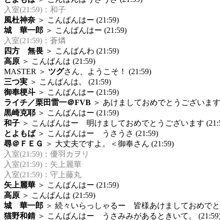
入室(21:59)：和子
風杜神奈
＞ こんばんはー (21:59)
城 華一郎
＞ こんばんはー (21:59)
入室(21:59)：蒼燐
四方 無畏
＞ こんばんわ (21:59)
高原
＞ こんばんは (21:59)
MASTER ＞
ツグ
さん、ようこそ！
(21:59)
三つ実
＞ こんばんは。 (21:59)
御奉梗斗
＞ こんばんはー (21:59)
ライチ／栗田雷一＠FVB
＞ あけましておめでとうございますー (
黒崎克耶
＞ こんばんはー (21:59)
和子
＞ こんばんはー 明けましておめでとうございます (21:5
とよもば
＞ こんばんはー うさうさ (21:59)
尋＠ＦＥＧ
＞ 大丈夫ですよ。＜御奉さん (21:59)
入室(21:59)：優羽カヲリ
入室(21:59)：矢上麗華
入室(21:59)：守上藤丸
矢上麗華
＞ こんばんはー (21:59)
高原
＞ こんばんは (21:59)
城 華一郎
＞ 続々いらっしゃるー 皆様あけましておめでとうござ
猫野和錆
＞ こんばんはー うさみみがあるときいて。 (21:59