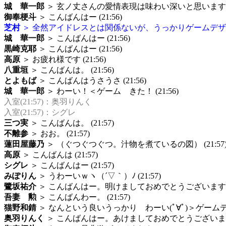
城 華一郎
＞ 玄ノ丈さんの愛情表現は味わい深いと思いますよ
御奉梗斗
＞ こんばんはー (21:56)
芝村
＞ 全然アイドレスとは関係ないが、うっかりゲームデザインし
城 華一郎
＞ こんばんはー (21:56)
黒崎克耶
＞ こんばんはー (21:56)
高原
＞ お疲れ様です (21:56)
八重垣
＞ こんばんは。 (21:56)
とよもば
＞ こんばんはうさうさ (21:56)
城 華一郎
＞ わーい！＜ゲーム きた！ (21:56)
入室(21:57)：奥羽りんく
入室(21:57)：シグレ
三つ実
＞ こんばんは。 (21:57)
不離参
＞ おお。 (21:57)
蓮田屋藤乃
＞ （ぐつぐつぐつ。汁物を煮ているの図） (21:57
高原
＞ こんばんは (21:57)
シグレ
＞ こんばんはー (21:57)
みぽりん
＞ うわーいｗヽ（´▽｀）ﾉ (21:57)
鷺坂祐介
＞ こんばんはー。明けましておめでとうございますー。 
吾妻 勲
＞ こんばんわー。 (21:57)
猫野和錆
＞ なんという良いうっかり わーい(ﾟ∀ﾟ)＞ゲームデザイ
奥羽りんく
＞ こんばんはー。あけましておめでとうございます。