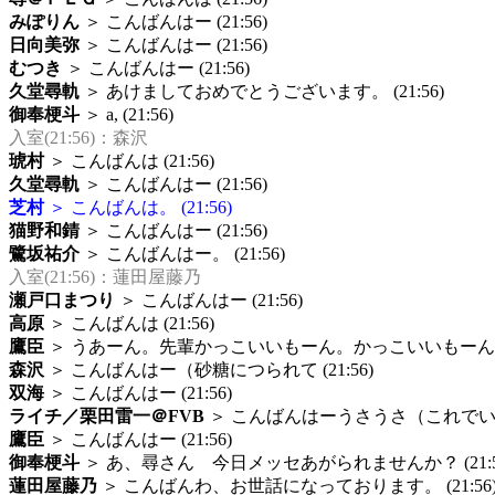
みぽりん
＞ こんばんはー (21:56)
日向美弥
＞ こんばんはー (21:56)
むつき
＞ こんばんはー (21:56)
久堂尋軌
＞ あけましておめでとうございます。 (21:56)
御奉梗斗
＞ a, (21:56)
入室(21:56)：森沢
琥村
＞ こんばんは (21:56)
久堂尋軌
＞ こんばんはー (21:56)
芝村
＞ こんばんは。 (21:56)
猫野和錆
＞ こんばんはー (21:56)
鷺坂祐介
＞ こんばんはー。 (21:56)
入室(21:56)：蓮田屋藤乃
瀬戸口まつり
＞ こんばんはー (21:56)
高原
＞ こんばんは (21:56)
鷹臣
＞ うあーん。先輩かっこいいもーん。かっこいいもーん。 (2
森沢
＞ こんばんはー（砂糖につられて (21:56)
双海
＞ こんばんはー (21:56)
ライチ／栗田雷一＠FVB
＞ こんばんはーうさうさ（これでいいのか
鷹臣
＞ こんばんはー (21:56)
御奉梗斗
＞ あ、尋さん 今日メッセあがられませんか？ (21:5
蓮田屋藤乃
＞ こんばんわ、お世話になっております。 (21:56