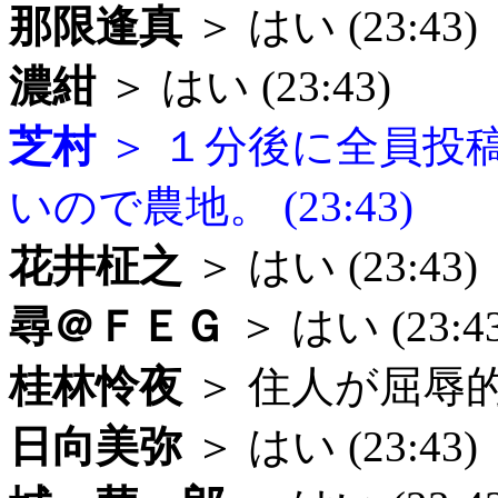
那限逢真
＞ はい (23:43)
濃紺
＞ はい (23:43)
芝村
＞ １分後に全員投
いので農地。 (23:43)
花井柾之
＞ はい (23:43)
尋＠ＦＥＧ
＞ はい (23:43
桂林怜夜
＞ 住人が屈辱的な
日向美弥
＞ はい (23:43)