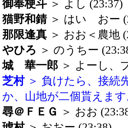
御奉梗斗
＞ よし (23:37)
猫野和錆
＞ はい おー (23
那限逢真
＞ おお＜農地 (23
やひろ
＞ のうちー (23:3
城 華一郎
＞ よーし、プラ
芝村
＞ 負けたら、接続
か、山地が二個貰えます。 (
尋＠ＦＥＧ
＞ おお (23:38
琥村
＞ おおー (23:38)