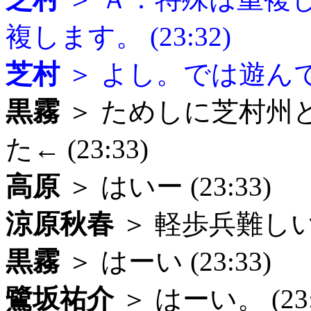
複します。 (23:32)
芝村
＞ よし。では遊んでみ
黒霧
＞ ためしに芝村州
た← (23:33)
高原
＞ はいー (23:33)
涼原秋春
＞ 軽歩兵難しいな
黒霧
＞ はーい (23:33)
鷺坂祐介
＞ はーい。 (23: