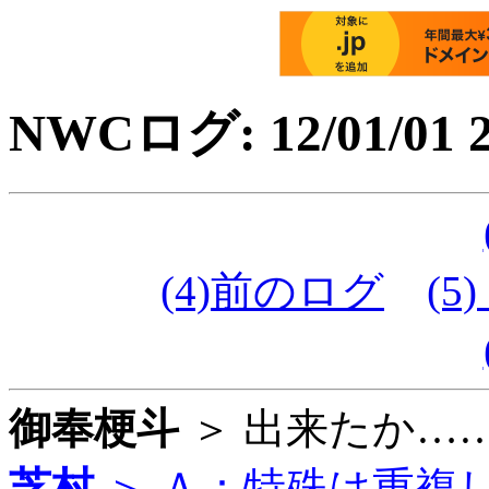
NWCログ: 12/01/01 2
(4)前のログ
(5)
御奉梗斗
＞ 出来たか……な？
芝村
＞ Ａ：特殊は重複