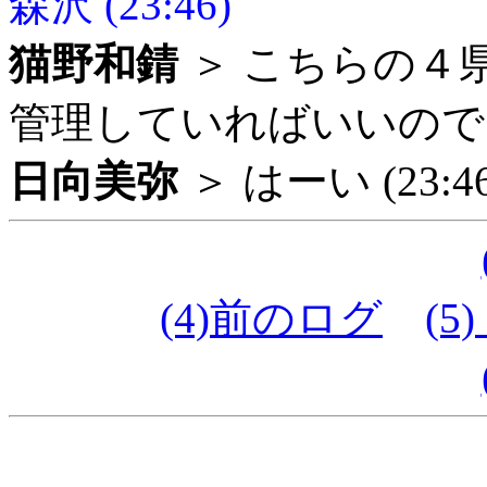
森沢 (23:46)
猫野和錆
＞ こちらの４
管理していればいいのでしょ
日向美弥
＞ はーい (23:46
(4)前のログ
(5)