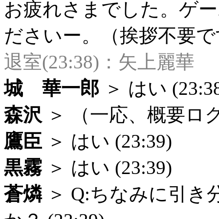
お疲れさまでした。ゲー
ださいー。（挨拶不要ですー）
退室(23:38)：矢上麗華
城 華一郎
＞ はい (23:38
森沢
＞ （一応、概要
鷹臣
＞ はい (23:39)
黒霧
＞ はい (23:39)
蒼燐
＞ Q:ちなみに引