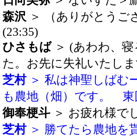
森沢
＞ （ありがとうご
(23:35)
ひさもば
＞ (あわわ、
た。お先に失礼いたします、
芝村
＞ 私は神聖しばむ
も農地（畑）です。 東国です
御奉梗斗
＞ お疲れ様でした 
芝村
＞ 勝てたら農地を貰えま