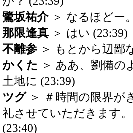
か？ (23:39)
鷺坂祐介
＞ なるほどー。 (
那限逢真
＞ はい (23:39)
不離参
＞ もとから辺鄙な領
かくた
＞ ああ、劉備の
土地に (23:39)
ツグ
＞ ＃時間の限界が
礼させていただきます。
(23:40)