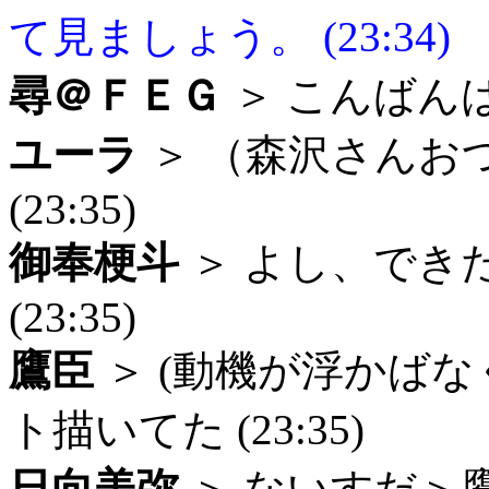
て見ましょう。 (23:34)
尋＠ＦＥＧ
＞ こんばんは (
ユーラ
＞ （森沢さんお
(23:35)
御奉梗斗
＞ よし、でき
(23:35)
鷹臣
＞ (動機が浮かば
ト描いてた (23:35)
日向美弥
＞ ないすだ＞鷹臣