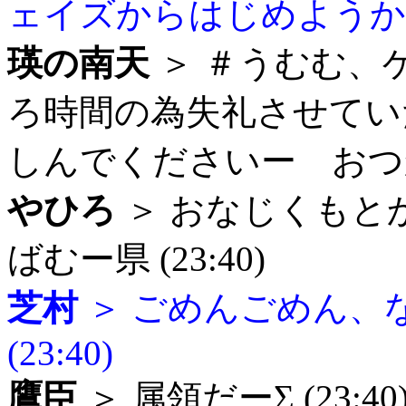
ェイズからはじめようか。 (
瑛の南天
＞ ＃うむむ、
ろ時間の為失礼させてい
しんでくださいー おつかれ
やひろ
＞ おなじくも
ばむー県 (23:40)
芝村
＞ ごめんごめん、
(23:40)
鷹臣
＞ 属領だーΣ (23:40