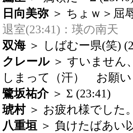
日向美弥
＞ ちょｗ＞屈辱的 
退室(23:41)：瑛の南天
双海
＞ しばむー県(笑) (23
クレール
＞ すいません
しまって（汗） お願いしま
鷺坂祐介
＞ Σ (23:41)
琥村
＞ お疲れ様でした。 (
八重垣
＞ 負けたばあい