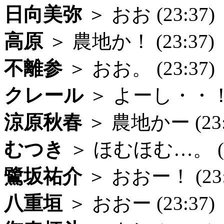
日向美弥
＞ おお (23:37)
高原
＞ 農地か！ (23:37)
不離参
＞ おお。 (23:37)
クレール
＞ よーし・・！ (
涼原秋春
＞ 農地かー (23:
むつき
＞ ほむほむ…。 (23
鷺坂祐介
＞ おおー！ (23:
八重垣
＞ おおー (23:37)