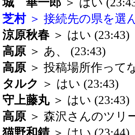
城 華一郎
＞ はい (23:43
芝村
＞ 接続先の県を選んでね
涼原秋春
＞ はい (23:43)
高原
＞ あ、 (23:43)
高原
＞ 投稿場所作ってないや
タルク
＞ はい (23:43)
守上藤丸
＞ はい (23:43)
高原
＞ 森沢さんのツリーお
猫野和錆
＞ はい (23:44)