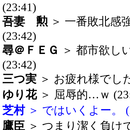
(23:41)
吾妻 勲
＞ 一番敗北感
(23:42)
尋＠ＦＥＧ
＞ 都市欲し
(23:42)
三つ実
＞ お疲れ様でした (
ゆり花
＞ 屈辱的…ｗ (23:
芝村
＞ ではいくよー。 (23
鷹臣
＞ つまり潔く負け