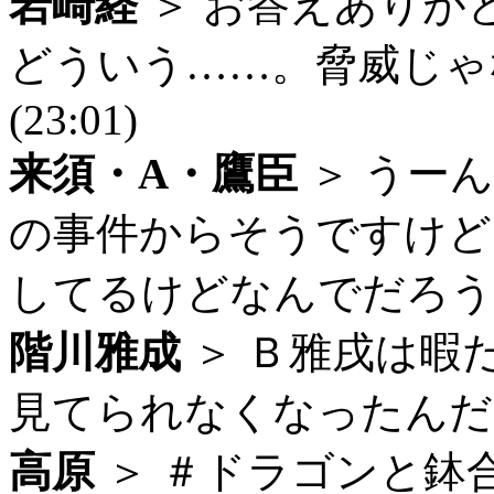
岩崎経
＞ お答えありが
どういう……。脅威じゃ
(23:01)
来須・A・鷹臣
＞ うー
の事件からそうですけど
してるけどなんでだろう・・・
階川雅成
＞ Ｂ雅戌は暇
見てられなくなったんだろう
高原
＞ ＃ドラゴンと鉢