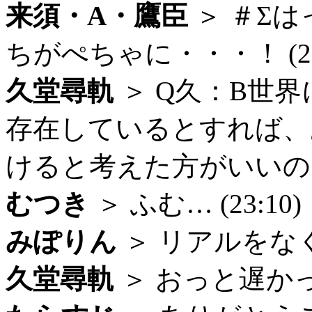
来須・A・鷹臣
＞ ＃Σ
ちがぺちゃに・・・！ (23:
久堂尋軌
＞ Q久：B世
存在しているとすれば、
けると考えた方がいいのでし
むつき
＞ ふむ… (23:10)
みぽりん
＞ リアルをなくす
久堂尋軌
＞ おっと遅かった