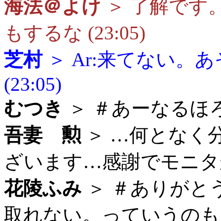
海法＠よけ
＞ 了解です
もするな (23:05)
芝村
＞ Ar:来てない。
(23:05)
むつき
＞ ＃あーなるほろ… 
吾妻 勲
＞ …何となく
ざいます…感謝でモニタが霞
花陵ふみ
＞ ＃ありがと
取れない。っていうのも