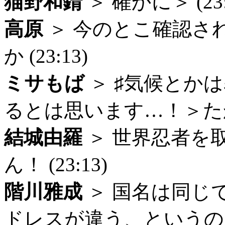
猫野和錆
＞ 確かに＞ (23:
高原
＞ 今のとこ確認さ
か (23:13)
ミサもば
＞ ♯気候とか
るとは思います…！＞たか
結城由羅
＞ 世界忍者を
ん！ (23:13)
階川雅成
＞ 国名は同じ
ドレスが違う、というのはあ