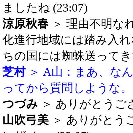
ましたね (23:07)
涼原秋春
＞ 理由不明な
化進行地域には踏み入れ
ちの国には蜘蛛送ってきてた
芝村
＞ A山：まあ、な
ってから質問しような。 (2
つづみ
＞ ありがとうござい
山吹弓美
＞ ありがとう