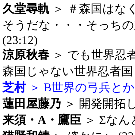
久堂尋軌
＞ ＃森国はな
そうだな・・・そっちの
(23:12)
涼原秋春
＞ でも世界忍
森国じゃない世界忍者国？＞Ｂ
芝村
＞ B世界の弓兵とか見て
蓮田屋藤乃
＞ 開発開拓しき
来須・A・鷹臣
＞ Σなんと