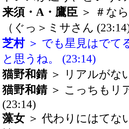
来須・A・鷹臣
＞ ＃な
（ぐっ＞ミサさん (23:14
芝村
＞ でも星見はでて
と思うね。 (23:14)
猫野和錆
＞ リアルがない・
猫野和錆
＞ こっちもリ
(23:14)
藻女
＞ 代わりにはてな