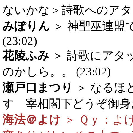
ないかな＞詩歌へのアタック
みぽりん
＞ 神聖巫連盟
(23:02)
花陵ふみ
＞ 詩歌にアタ
のかしら。。 (23:02)
瀬戸口まつり
＞ なるほ
す 宰相閣下どうぞ御身お大事
海法＠よけ
＞ Ｑｙ：よ