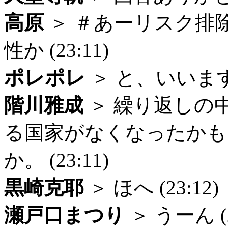
高原
＞ ＃あーリスク排
性か (23:11)
ポレポレ
＞ と、いいますと 
階川雅成
＞ 繰り返しの
る国家がなくなったかも
か。 (23:11)
黒崎克耶
＞ ほへ (23:12)
瀬戸口まつり
＞ うーん (2