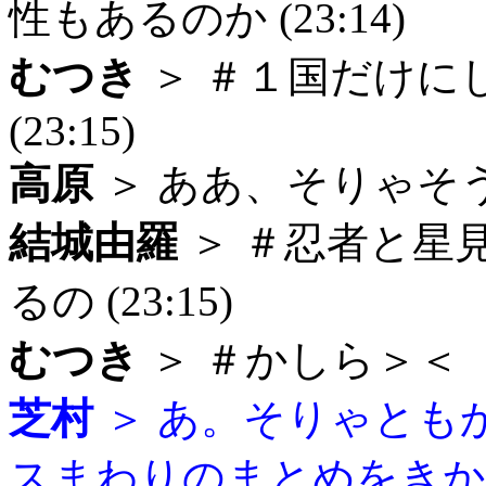
性もあるのか (23:14)
むつき
＞ ＃１国だけに
(23:15)
高原
＞ ああ、そりゃそうで
結城由羅
＞ ＃忍者と星
るの (23:15)
むつき
＞ ＃かしら＞＜ 寝
芝村
＞ あ。そりゃとも
スまわりのまとめをきかない