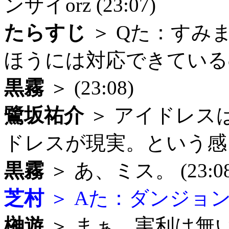
ンザイorz (23:07)
たらすじ
＞ Qた：すみ
ほうには対応できているので
黒霧
＞ (23:08)
鷺坂祐介
＞ アイドレス
ドレスが現実。という感じで
黒霧
＞ あ、ミス。 (23:08
芝村
＞ Aた：ダンジョンと
榊遊
＞ まぁ、実利は無