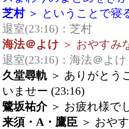
芝村
＞ ということで寝る。
退室(23:16)：芝村
海法＠よけ
＞ おやすみなさ
退室(23:16)：海法＠よけ
久堂尋軌
＞ ありがとう
いませー (23:16)
鷺坂祐介
＞ お疲れ様でした
来須・A・鷹臣
＞ おや