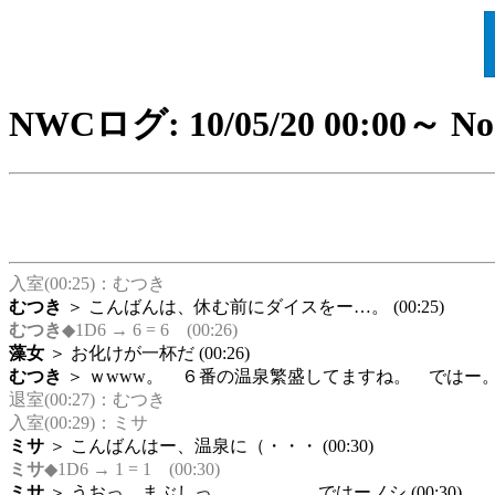
NWCログ: 10/05/20 00:00～ No
入室(00:25)：むつき
むつき
＞ こんばんは、休む前にダイスをー…。 (00:25)
むつき
◆1D6 → 6 = 6 (00:26)
藻女
＞ お化けが一杯だ (00:26)
むつき
＞ ｗwww。 ６番の温泉繁盛してますね。 ではー。 
退室(00:27)：むつき
入室(00:29)：ミサ
ミサ
＞ こんばんはー、温泉に（・・・ (00:30)
ミサ
◆1D6 → 1 = 1 (00:30)
ミサ
＞ うおっ、まぶしっ ではーノシ (00:30)