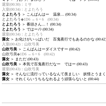
退室(00:30)：ミサ
入室(00:34)：とよたろう
とよたろう
＞ こんばんはー 温泉… (00:34)
とよたろう
◆1D6 → 6 = 6 (00:34)
とよたろう
＞ 番頭さん…！ (00:34)
とよたろう
＞ ではーﾉｼ (00:34)
退室(00:34)：とよたろう
藻女
＞ お化けがいっぱいだ 百鬼夜行でもあるのかな (00:42
入室(00:42)：山吹弓美
山吹弓美
＞ こんばんはーダイスですー (00:42)
山吹弓美
◆1D6 → 6 = 6 (00:42)
藻女
＞ まただ (00:43)
山吹弓美
＞ 本気で百鬼夜行だなー ではー (00:43)
退室(00:43)：山吹弓美
藻女
＞ そんなに流行っているなんて羨ましい 妖怪とうまく共存
藻女
＞ それくらいうちもなれるよう頑張らないと (00:44)