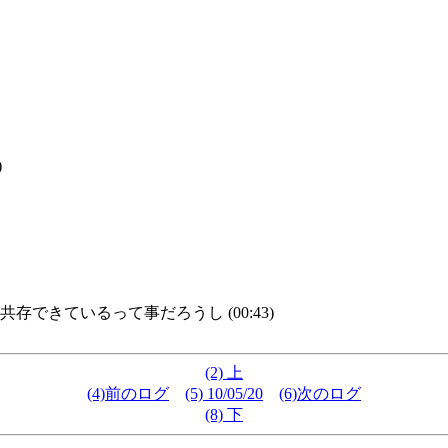
)
できているって事だろうし (00:43)
(2) 上
(4)前のログ
(5) 10/05/20
(6)次のログ
(8) 下