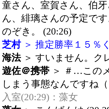
童さん、室賀さん、伯牙
ん、緋璃さんの予定です
のぞき。 (20:26)
芝村
＞ 推定勝率１５％くら
海法
＞ すいません。クレー
遊佐＠携帯
＞ ＃…この
しまう事態なんですね（･･; 
入室(20:29)：藻女