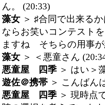
ん。 (20:33)
藻女
＞ ♯合同で出来る
ならお笑いコンテストを
ますね そちらの用事が終わ
藻女
＞ ＜悪童さん (20:34
悪童屋 四季
＞ はい＞藻女
遊佐＠携帯
＞ こんばんはで
悪童屋 四季
＞ 現時点