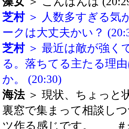
藻女
＞ こんばんは (20:29
芝村
＞ 人数多すぎる気
ークは大丈夫かい？ (20:3
芝村
＞ 最近は敵が強く
る。落ちてる主たる理由
か。 (20:30)
海法
＞ 現状、ちょっと
裏窓で集まって相談しつ
ツ作る感じです。 ＃