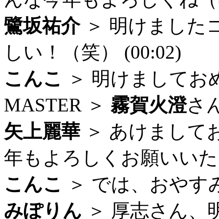
鷺坂祐介
＞ 明けました
しい！（笑） (00:02)
こんこ
＞ 明けましておめで
MASTER ＞
霧賀火澄
さ
矢上麗華
＞ あけまして
年もよろしくお願いいたしま
こんこ
＞ では、おやすみな
みぽりん
＞ 厚志さん、