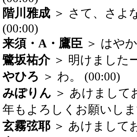
階川雅成
＞ さて、さよ
(00:00)
来須・A・鷹臣
＞ はやかっ
鷺坂祐介
＞ 明けましたー！ 
やひろ
＞ わ。 (00:00)
みぽりん
＞ あけまして
年もよろしくお願いします！ 
玄霧弦耶
＞ あけましておめ