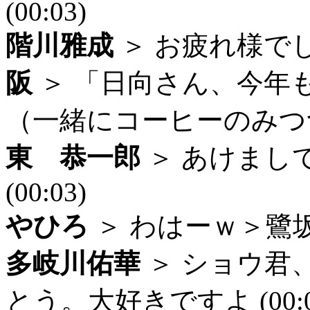
(00:03)
階川雅成
＞ お疲れ様でした
阪
＞ 「日向さん、今年
（一緒にコーヒーのみつつ」 
東 恭一郎
＞ あけまし
(00:03)
やひろ
＞ わはーｗ＞鷺坂さん
多岐川佑華
＞ ショウ君
とう。大好きですよ (00:0