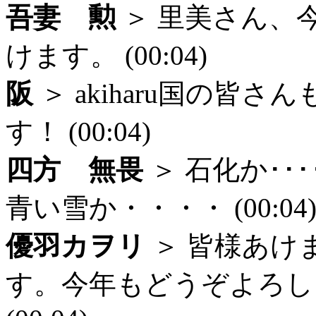
吾妻 勲
＞ 里美さん、
けます。 (00:04)
阪
＞ akiharu国の皆
す！ (00:04)
四方 無畏
＞ 石化か･･
青い雪か・・・・ (00:04
優羽カヲリ
＞ 皆様あけ
す。今年もどうぞよろし