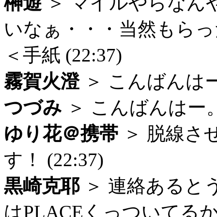
榊遊
＞ マイルやらなん
いなぁ・・・当然もら
＜手紙 (22:37)
霧賀火澄
＞ こんばんはー (
つづみ
＞ こんばんはー。 (
ゆり花＠携帯
＞ 脱線さ
す！ (22:37)
黒崎克耶
＞ 連絡あると
はPLACEくっついてるから