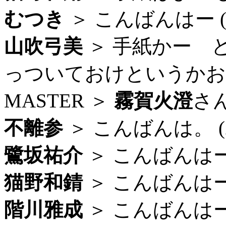
むつき
＞ こんばんはー (22
山吹弓美
＞ 手紙かー 
っついておけというかおく (
MASTER ＞
霧賀火澄
さ
不離参
＞ こんばんは。 (22
鷺坂祐介
＞ こんばんはー (
猫野和錆
＞ こんばんはー (
階川雅成
＞ こんばんはー。 