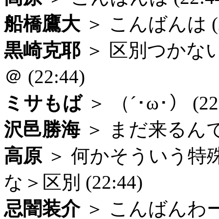
船橋鷹大
＞ こんばんは (22
黒崎克耶
＞ 区別つかな
＠ (22:44)
ミサもば
＞ （´･ω･） (22:
沢邑勝海
＞ まだ来るんです
高原
＞ 何かそういう特
な＞区別 (22:44)
忌闇装介
＞ こんばんわー (