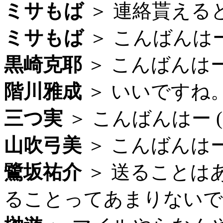
ミサもば
＞ 連絡貰えると嬉
ミサもば
＞ こんばんはー (
黒崎克耶
＞ こんばんはー (
階川雅成
＞ いいですね。 (
三つ実
＞ こんばんはー (22
山吹弓美
＞ こんばんはー (
鷺坂祐介
＞ 送ることは
ることってあまりないですし