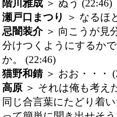
階川雅成
＞ ぬう (22:46)
瀬戸口まつり
＞ なるほど (
忌闇装介
＞ 向こうが見
分けつくようにするかで
か。 (22:46)
猫野和錆
＞ おお・・・ (22
高原
＞ それは俺も考え
同じ合言葉にたどり着い
って簡単に聞き出せそう