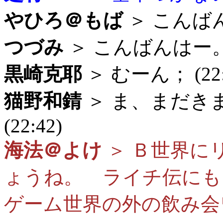
やひろ＠もば
＞ こんばんは
つづみ
＞ こんばんはー。 (
黒崎克耶
＞ むーん； (22:
猫野和錆
＞ ま、まだき
(22:42)
海法＠よけ
＞ Ｂ世界に
ょうね。 ライチ伝にも
ゲーム世界の外の飲み会