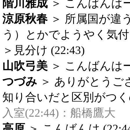
階川雅成
＞ こんばんはー。 
涼原秋春
＞ 所属国が違
う）とかでようやく気付
＞見分け (22:43)
山吹弓美
＞ こんばんはー (
つづみ
＞ ありがとうご
知り合いだと区別がつくので
入室(22:44)：船橋鷹大
高原
＞ こんばんは (22:44