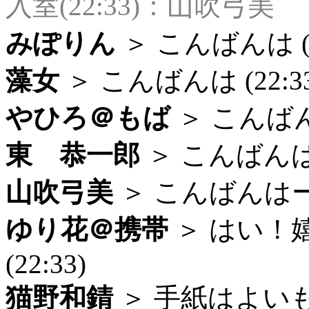
入室(22:33)：山吹弓美
みぽりん
＞ こんばんは (2
藻女
＞ こんばんは (22:33
やひろ＠もば
＞ こんばんは
東 恭一郎
＞ こんばんはー 
山吹弓美
＞ こんばんはー 
ゆり花＠携帯
＞ はい！
(22:33)
猫野和錆
＞ 手紙はよいもの