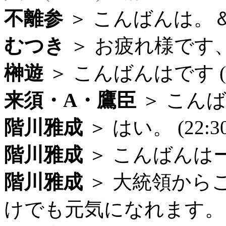
不離参
＞ こんばんは。＆お
むつき
＞ お疲れ様です、こ
榊遊
＞ こんばんはです (22
来須・A・鷹臣
＞ こんばん
階川雅成
＞ はい。 (22:30
階川雅成
＞ こんばんはー (
階川雅成
＞ 大統領から
けでも元気になれます。 (2