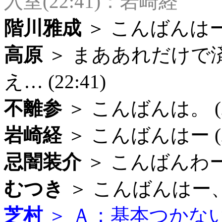
入室(22:41)：岩崎経
階川雅成
＞ こんばんはー。 
高原
＞ まああれだけで
え… (22:41)
不離参
＞ こんばんは。 (22
岩崎経
＞ こんばんはー (22
忌闇装介
＞ こんばんわー。 
むつき
＞ こんばんはー、う
芝村
＞ Ａ：基本つかない。 