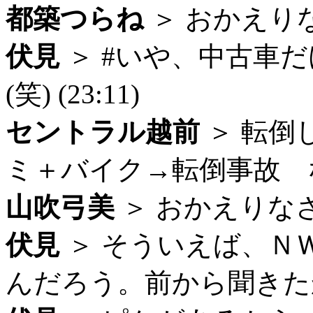
都築つらね
＞ おかえりなさ
伏見
＞ #いや、中古車
(笑) (23:11)
セントラル越前
＞ 転倒
ミ＋バイク→転倒事故 なイ
山吹弓美
＞ おかえりなさい 
伏見
＞ そういえば、Ｎ
んだろう。前から聞きたかっ