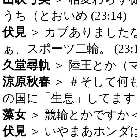
うち（とおいめ (23:14)
伏見
＞ カブありました
ぁ、スポーツ二輪。 (23:1
久堂尋軌
＞ 陸王とか（マテ 
涼原秋春
＞ ＃そして何
の国に「生息」してます…… 
藻女
＞ 競輪とかですか＜二輪
伏見
＞ いやまあホンダ