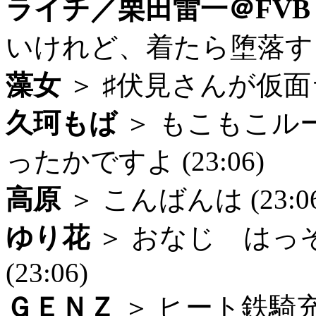
ライチ／栗田雷一＠FVB
いけれど、着たら堕落するの
藻女
＞ ♯伏見さんが仮面ラ
久珂もば
＞ もこもこル
ったかですよ (23:06)
高原
＞ こんばんは (23:06
ゆり花
＞ おなじ はっ
(23:06)
ＧＥＮＺ
＞ ヒート鉄騎充と