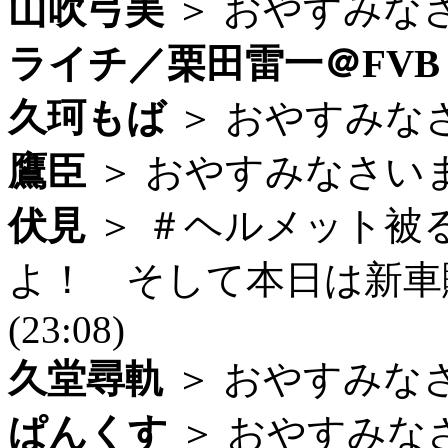
山吹弓美
＞ おやすみなさーい
ライチ／栗田雷一＠FVB
久珂もば
＞ おやすみなさい
鷹臣
＞ おやすみなさいませー
伏見
＞ ＃ヘルメット被
よ！ そして本日は新車
(23:08)
久堂尋軌
＞ おやすみなさい
ぱんくす
＞ おやすみなさい