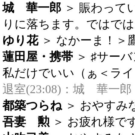
城 華一郎
＞ 賑わって
りに落ちます。ではでは～ (
ゆり花
＞ なかーま！＞鷹臣さ
蓮田屋・携帯
＞ ♯サー
私だけでいい（ぁ＜ライダー 
退室(23:08)：城 華一郎
都築つらね
＞ おやすみなさ
吾妻 勲
＞ お疲れ様ですー。