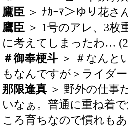
鷹臣
＞ ﾅｶｰﾏ＞ゆり花さん (
鷹臣
＞ 1号のアレ、3
に考えてしまったわ… (23:
＃御奉梗斗
＞ ＃なんと
もなんですが＞ライダー＝仮
那限逢真
＞ 野外の仕事
いなぁ。普通に重ね着で
ころ育ちなので慣れもありま