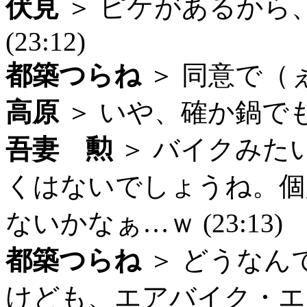
伏見
＞ ピケがあるから
(23:12)
都築つらね
＞ 同意で（ぇ＞
高原
＞ いや、確か鍋でもカ
吾妻 勲
＞ バイクみた
くはないでしょうね。個
ないかなぁ…ｗ (23:13)
都築つらね
＞ どうなん
けども、エアバイク・エ