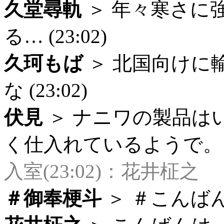
久堂尋軌
＞ 年々寒さに
る… (23:02)
久珂もば
＞ 北国向けに
な (23:02)
伏見
＞ ナニワの製品は
く仕入れているようで。 (2
入室(23:02)：花井柾之
＃御奉梗斗
＞ ＃こんばんは