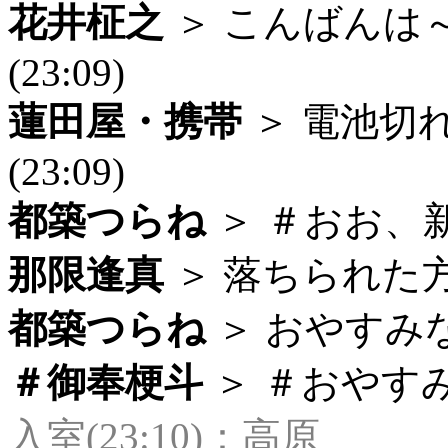
花井柾之
＞ こんばん
(23:09)
蓮田屋・携帯
＞ 電池切
(23:09)
都築つらね
＞ ＃おお、新
那限逢真
＞ 落ちられた方、
都築つらね
＞ おやすみなさ
＃御奉梗斗
＞ ＃おやすみな
入室(23:10)：高原