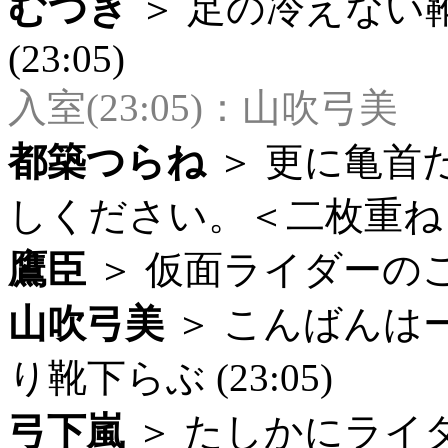
むつき
＞ 足の冷えない
(23:05)
入室(23:05)：山吹弓美
都築つらね
＞ 更に亀首
しください。＜二枚重ね (2
鷹臣
＞ 仮面ライダーのこと
山吹弓美
＞ こんばんは
り靴下らぶ (23:05)
弓下嵐
＞ たしかにライ