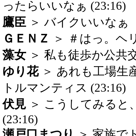
ったらいいなぁ (23:16)
鷹臣
＞ バイクいいなぁ（ほ
ＧＥＮＺ
＞ ＃はっ。ヘリど
藻女
＞ 私も徒歩か公共交通
ゆり花
＞ あれも工場生
トルマンティス (23:16)
伏見
＞ こうしてみると
(23:16)
瀬戸口まつり
＞ 家族で